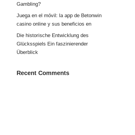
Gambling?
Juega en el móvil: la app de Betonwin
casino online y sus beneficios en
Die historische Entwicklung des
Glücksspiels Ein faszinierender
Überblick
Recent Comments