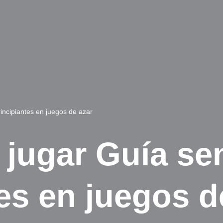
rincipiantes en juegos de azar
jugar Guía sen
es en juegos d