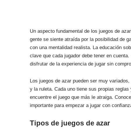
Un aspecto fundamental de los juegos de azar
gente se siente atraída por la posibilidad de 
con una mentalidad realista. La educación sob
clave que cada jugador debe tener en cuenta.
disfrutar de la experiencia de jugar sin compro
Los juegos de azar pueden ser muy variados,
y la ruleta. Cada uno tiene sus propias reglas
encuentre el juego que más le atraiga. Conoce
importante para empezar a jugar con confianz
Tipos de juegos de azar