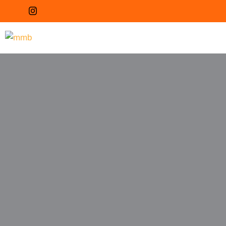
Skip
to
content