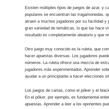
Existen múltiples tipos de juegos de azar, y 
populares se encuentran las tragamonedas, 
atraen a muchos jugadores por su facilidad y
gran variedad de temáticas, lo que las hace vi
resultado es completamente aleatorio y que no 
Otro juego muy conocido es la ruleta, que comb
hacer apuestas diversas. Los jugadores puede
números. La ruleta ofrece una mezcla de estrat
jugadores más experimentados. Aprender sobre
ayudar a un principiante a hacer elecciones i
Los juegos de cartas, como el póker y el black
En el póker, por ejemplo, es fundamental ente
apuestas. Aprender a leer a los oponentes pued