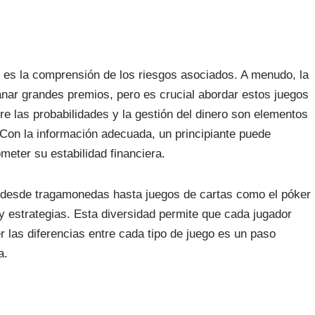
 es la comprensión de los riesgos asociados. A menudo, la
ganar grandes premios, pero es crucial abordar estos juegos
re las probabilidades y la gestión del dinero son elementos
 Con la información adecuada, un principiante puede
meter su estabilidad financiera.
 desde tragamonedas hasta juegos de cartas como el póker
 y estrategias. Esta diversidad permite que cada jugador
r las diferencias entre cada tipo de juego es un paso
a.