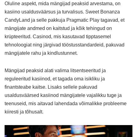
Oluline aspekt, mida mängijad peaksid arvestama, on
kasiino usaldusväärsus ja turvalisus. Sweet Bonanza
CandyLand ja selle pakkuja Pragmatic Play tagavad, et
mängijate andmed on kaitstud ja kõik tehingud on
krüpteeritud. Casinod, mis kasutavad tipptasemel
tehnoloogiat ning järgivad tööstusstandardeid, pakuvad
mängijatele rahu ja kindlustunnet.
Mängijad peaksid alati valima litsentseeritud ja
reguleeritud kasiinod, et tagada oma isikliku ja
finantsteabe kaitse. Lisaks sellele pakuvad
usaldusväärsed kasiinod mängijatele vajalikku tuge ja
teenuseid, mis aitavad lahendada võimalikke probleeme
kiiresti ja tõhusalt.