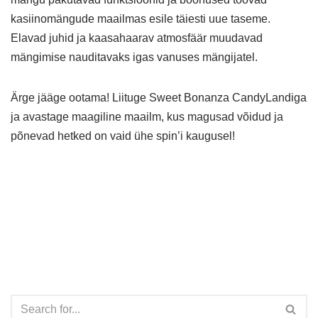
kasiinomängude maailmas esile täiesti uue taseme.
Elavad juhid ja kaasahaarav atmosfäär muudavad
mängimise nauditavaks igas vanuses mängijatel.
Ärge jääge ootama! Liituge Sweet Bonanza CandyLandiga
ja avastage maagiline maailm, kus magusad võidud ja
põnevad hetked on vaid ühe spin’i kaugusel!