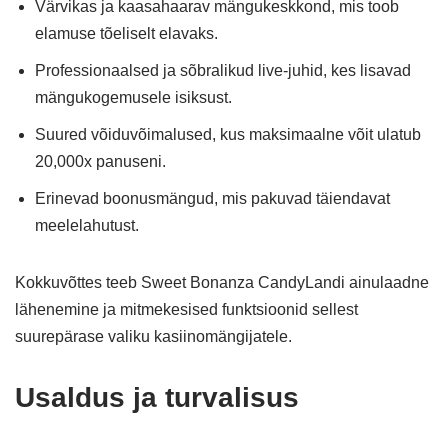
Värvikas ja kaasahaarav mängukeskkond, mis toob
elamuse tõeliselt elavaks.
Professionaalsed ja sõbralikud live-juhid, kes lisavad
mängukogemusele isiksust.
Suured võiduvõimalused, kus maksimaalne võit ulatub
20,000x panuseni.
Erinevad boonusmängud, mis pakuvad täiendavat
meelelahutust.
Kokkuvõttes teeb Sweet Bonanza CandyLandi ainulaadne
lähenemine ja mitmekesised funktsioonid sellest
suurepärase valiku kasiinomängijatele.
Usaldus ja turvalisus