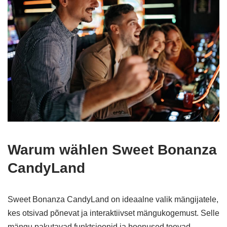
Warum wählen Sweet Bonanza
CandyLand
Sweet Bonanza CandyLand on ideaalne valik mängijatele,
kes otsivad põnevat ja interaktiivset mängukogemust. Selle
mängu pakutavad funktsioonid ja boonused toovad