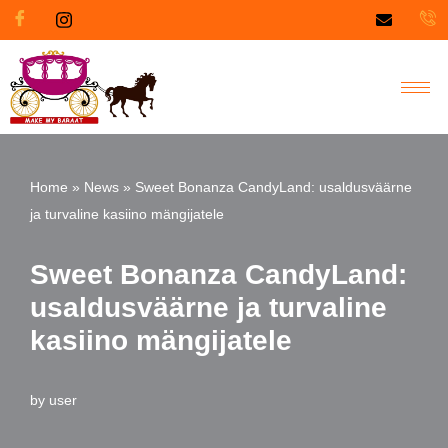
Skip
to
content
Home
»
News
»
Sweet Bonanza CandyLand: usaldusväärne
ja turvaline kasiino mängijatele
Sweet Bonanza CandyLand:
usaldusväärne ja turvaline
kasiino mängijatele
by
user