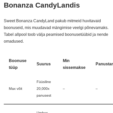
Bonanza CandyLandis
Sweet Bonanza CandyLand pakub mitmeid huvitavaid
boonuseid, mis muudavad mängimise veelgi põnevamaks.
Tabel allpool toob välja peamised boonusetüübid ja nende
omadused.
Boonuse
Min
Suurus
Panusta
tüüp
sissemakse
Füüsiline
Max võit
20,000x
–
–
panusest
Umbes