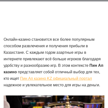
Онлайн-казино становится все более популярным
способом развлечения и получения прибыли в
Казахстане. С каждым годом азартные игры в
интернете привлекают всё больше игроков благодаря
удобству и разнообразию игр. В этом контексте
Пин Ап
казино
представляет собой отличный выбор для тех,
кто ищет
Пин Ап казино KZ официальный портал
надежное и увлекательное место для игры на деньги.