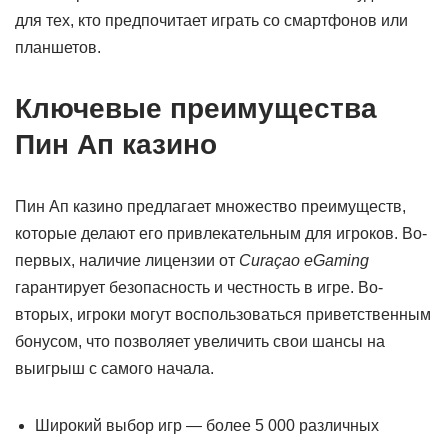
для тех, кто предпочитает играть со смартфонов или
планшетов.
Ключевые преимущества
Пин Ап казино
Пин Ап казино предлагает множество преимуществ,
которые делают его привлекательным для игроков. Во-
первых, наличие лицензии от
Curaçao eGaming
гарантирует безопасность и честность в игре. Во-
вторых, игроки могут воспользоваться приветственным
бонусом, что позволяет увеличить свои шансы на
выигрыш с самого начала.
Широкий выбор игр — более 5 000 различных