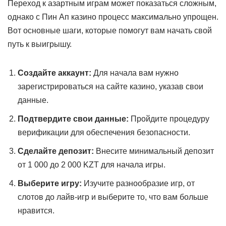
Переход к азартным играм может показаться сложным,
однако с Пин Ап казино процесс максимально упрощен.
Вот основные шаги, которые помогут вам начать свой
путь к выигрышу.
Создайте аккаунт:
Для начала вам нужно
зарегистрироваться на сайте казино, указав свои
данные.
Подтвердите свои данные:
Пройдите процедуру
верификации для обеспечения безопасности.
Сделайте депозит:
Внесите минимальный депозит
от 1 000 до 2 000 KZT для начала игры.
Выберите игру:
Изучите разнообразие игр, от
слотов до лайв-игр и выберите то, что вам больше
нравится.