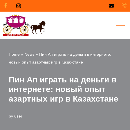
Skip
to
content
Home
»
News
»
Пин Ап играть на деньги в интернете:
новый опыт азартных игр в Казахстане
Пин Ап играть на деньги в
интернете: новый опыт
азартных игр в Казахстане
by
user