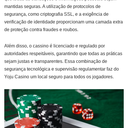
mantidas seguras. A utilização de protocolos de
segurança, como criptografia SSL, e a exigência de
verificação de identidade proporcionam uma camada extra
de proteção contra fraudes e roubos.
Além disso, o cassino é licenciado e regulado por
autoridades respeitáveis, garantindo que todas as práticas
sejam justas e transparentes. Essa combinação de
segurança tecnológica e supervisão regulamentar faz do
Yoju Casino um local seguro para todos os jogadores.