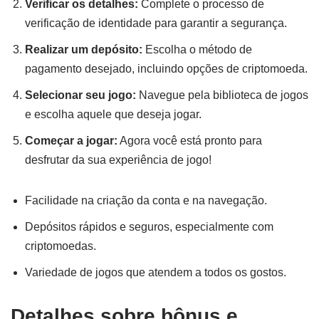
Verificar os detalhes:
Complete o processo de
verificação de identidade para garantir a segurança.
Realizar um depósito:
Escolha o método de
pagamento desejado, incluindo opções de criptomoeda.
Selecionar seu jogo:
Navegue pela biblioteca de jogos
e escolha aquele que deseja jogar.
Começar a jogar:
Agora você está pronto para
desfrutar da sua experiência de jogo!
Facilidade na criação da conta e na navegação.
Depósitos rápidos e seguros, especialmente com
criptomoedas.
Variedade de jogos que atendem a todos os gostos.
Detalhes sobre bônus e