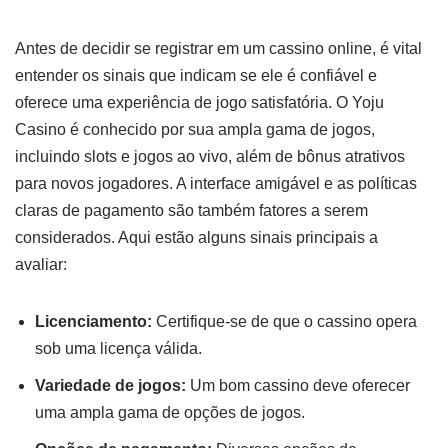
Antes de decidir se registrar em um cassino online, é vital
entender os sinais que indicam se ele é confiável e
oferece uma experiência de jogo satisfatória. O Yoju
Casino é conhecido por sua ampla gama de jogos,
incluindo slots e jogos ao vivo, além de bônus atrativos
para novos jogadores. A interface amigável e as políticas
claras de pagamento são também fatores a serem
considerados. Aqui estão alguns sinais principais a
avaliar:
Licenciamento:
Certifique-se de que o cassino opera
sob uma licença válida.
Variedade de jogos:
Um bom cassino deve oferecer
uma ampla gama de opções de jogos.