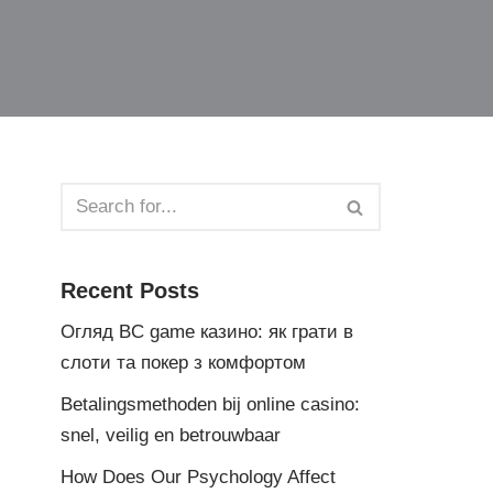
Recent Posts
Огляд BC game казино: як грати в
слоти та покер з комфортом
Betalingsmethoden bij online casino:
snel, veilig en betrouwbaar
How Does Our Psychology Affect