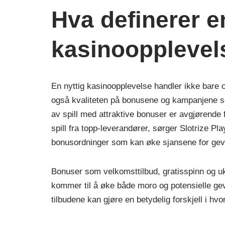
Hva definerer e
kasinoopplevel
En nyttig kasinoopplevelse handler ikke bare om
også kvaliteten på bonusene og kampanjene so
av spill med attraktive bonuser er avgjørende fo
spill fra topp-leverandører, sørger Slotrize Play
bonusordninger som kan øke sjansene for gev
Bonuser som velkomsttilbud, gratisspinn og u
kommer til å øke både moro og potensielle ge
tilbudene kan gjøre en betydelig forskjell i hv