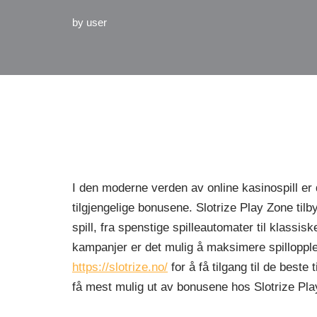
by
user
I den moderne verden av online kasinospill er
tilgjengelige bonusene. Slotrize Play Zone tilb
spill, fra spenstige spilleautomater til klass
kampanjer er det mulig å maksimere spilloppl
https://slotrize.no/
for å få tilgang til de beste
få mest mulig ut av bonusene hos Slotrize Pla