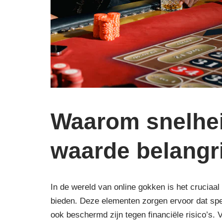
Waarom snelheid
waarde belangri
In de wereld van online gokken is het cruciaal
bieden. Deze elementen zorgen ervoor dat spel
ook beschermd zijn tegen financiële risico’s. 