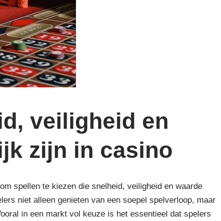
, veiligheid en
jk zijn in casino
 om spellen te kiezen die snelheid, veiligheid en waarde
ers niet alleen genieten van een soepel spelverloop, maar
Vooral in een markt vol keuze is het essentieel dat spelers