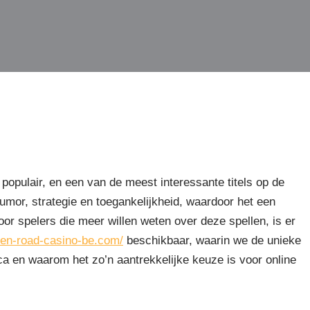
opulair, en een van de meest interessante titels op de
humor, strategie en toegankelijkheid, waardoor het een
Voor spelers die meer willen weten over deze spellen, is er
cken-road-casino-be.com/
beschikbaar, waarin we de unieke
 en waarom het zo’n aantrekkelijke keuze is voor online