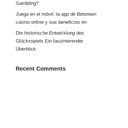
Gambling?
Juega en el móvil: la app de Betonwin
casino online y sus beneficios en
Die historische Entwicklung des
Glücksspiels Ein faszinierender
Überblick
Recent Comments