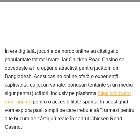
În era digitală, jocurile de noroc online au câștigat o
popularitate tot mai mare, iar Chicken Road Casino se
dovedește a fi o opțiune atractivă pentru jucătorii din
Bangladesh. Acest casino online oferă o experiență
captivantă, cu jocuri variate, bonusuri tentante și un mediu
sigur pentru jucători, inclusiv pe platforma
https://chicken-
road-app.ro/
pentru o accesibilitate sporită. În acest ghid,
vom explora pașii simpli pe care trebuie să îi urmezi pentru
a te bucura de câștiguri reale în cadrul Chicken Road
Casino.