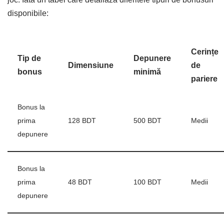
disponibile:
Cerințe
Tip de
Depunere
Dimensiune
de
bonus
minimă
pariere
Bonus la
prima
128 BDT
500 BDT
Medii
depunere
Bonus la
prima
48 BDT
100 BDT
Medii
depunere