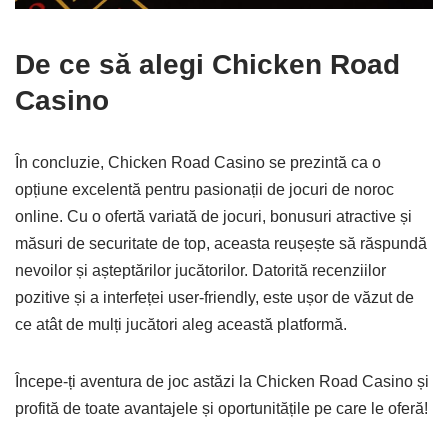
De ce să alegi Chicken Road
Casino
În concluzie, Chicken Road Casino se prezintă ca o
opțiune excelentă pentru pasionații de jocuri de noroc
online. Cu o ofertă variată de jocuri, bonusuri atractive și
măsuri de securitate de top, aceasta reușește să răspundă
nevoilor și așteptărilor jucătorilor. Datorită recenziilor
pozitive și a interfeței user-friendly, este ușor de văzut de
ce atât de mulți jucători aleg această platformă.
Începe-ți aventura de joc astăzi la Chicken Road Casino și
profită de toate avantajele și oportunitățile pe care le oferă!