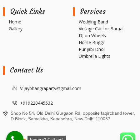
Quick Links
Services
Home
Wedding Band
Gallery
Vintage Car for Baraat
DJ on Wheels
Horse Buggi
Punjabi Dhol
Umbrella Lights
Contact Us
Vijaybhangraparty@gmail.com
+919220445532
Shop No 54, Old Delhi Gurgaon Rd, opposite faqirchand tower,
D Block, Samalkha, Kapasehra, New Delhi 110037
Inquiry? Call me!