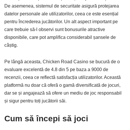
De asemenea, sistemul de securitate asigură protejarea
datelor personale ale utilizatorilor, ceea ce este esențial
pentru încrederea jucătorilor. Un alt aspect important pe
care trebuie să-l observi sunt bonusurile atractive
disponibile, care pot amplifica considerabil șansele de
câștig.
Pe lângă aceasta, Chicken Road Casino se bucură de o
evaluare excelentă de 4.8 din 5 pe baza a 9000 de
recenzii, ceea ce reflectă satisfacția utilizatorilor. Această
platformă nu doar că oferă o gamă diversificată de jocuri,
dar se și angajează să ofere un mediu de joc responsabil
și sigur pentru toți jucătorii săi.
Cum să începi să joci