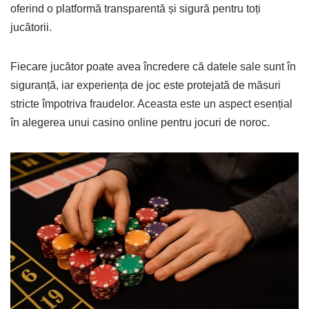
oferind o platformă transparentă și sigură pentru toți
jucătorii.
Fiecare jucător poate avea încredere că datele sale sunt în
siguranță, iar experiența de joc este protejată de măsuri
stricte împotriva fraudelor. Aceasta este un aspect esențial
în alegerea unui casino online pentru jocuri de noroc.