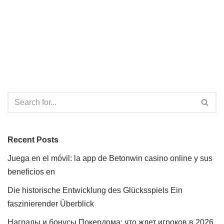
Recent Posts
Juega en el móvil: la app de Betonwin casino online y sus
beneficios en
Die historische Entwicklung des Glücksspiels Ein
faszinierender Überblick
Награды и бонусы Покердома: что ждет игроков в 2026