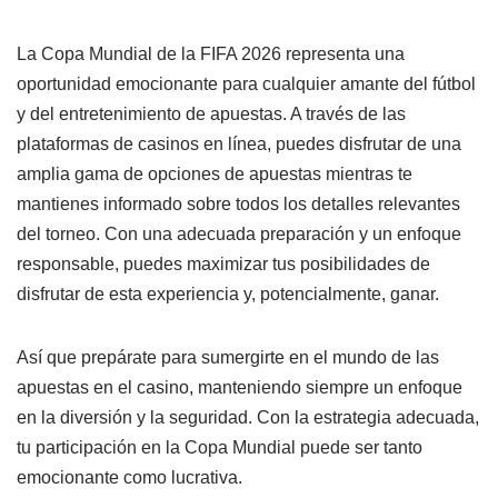
La Copa Mundial de la FIFA 2026 representa una
oportunidad emocionante para cualquier amante del fútbol
y del entretenimiento de apuestas. A través de las
plataformas de casinos en línea, puedes disfrutar de una
amplia gama de opciones de apuestas mientras te
mantienes informado sobre todos los detalles relevantes
del torneo. Con una adecuada preparación y un enfoque
responsable, puedes maximizar tus posibilidades de
disfrutar de esta experiencia y, potencialmente, ganar.
Así que prepárate para sumergirte en el mundo de las
apuestas en el casino, manteniendo siempre un enfoque
en la diversión y la seguridad. Con la estrategia adecuada,
tu participación en la Copa Mundial puede ser tanto
emocionante como lucrativa.