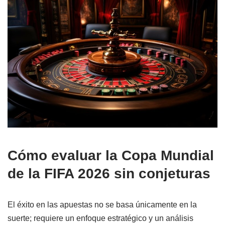
Cómo evaluar la Copa Mundial
de la FIFA 2026 sin conjeturas
El éxito en las apuestas no se basa únicamente en la
suerte; requiere un enfoque estratégico y un análisis