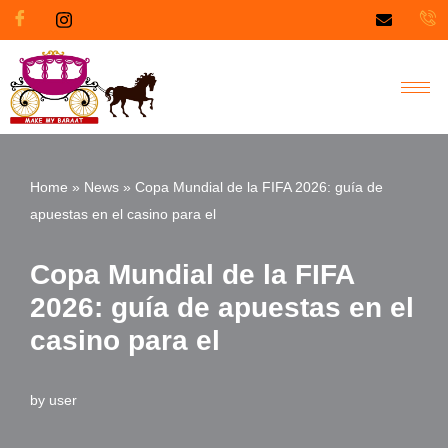
Skip
to
content
Home
»
News
»
Copa Mundial de la FIFA 2026: guía de
apuestas en el casino para el
Copa Mundial de la FIFA
2026: guía de apuestas en el
casino para el
by
user