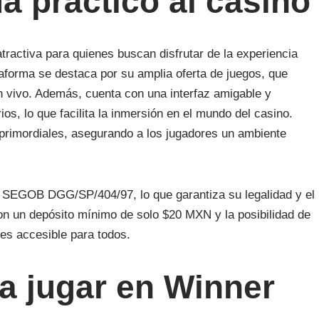
a práctico al casino
ractiva para quienes buscan disfrutar de la experiencia
taforma se destaca por su amplia oferta de juegos, que
 vivo. Además, cuenta con una interfaz amigable y
s, lo que facilita la inmersión en el mundo del casino.
n primordiales, asegurando a los jugadores un ambiente
a SEGOB DGG/SP/404/97, lo que garantiza su legalidad y el
n un depósito mínimo de solo $20 MXN y la posibilidad de
es accesible para todos.
 jugar en Winner