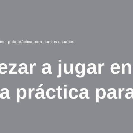
no: guía práctica para nuevos usuarios
ar a jugar en
ía práctica par