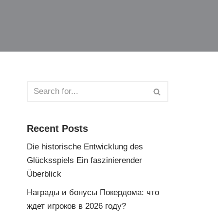
Recent Posts
Die historische Entwicklung des
Glücksspiels Ein faszinierender
Überblick
Награды и бонусы Покердома: что
ждет игроков в 2026 году?