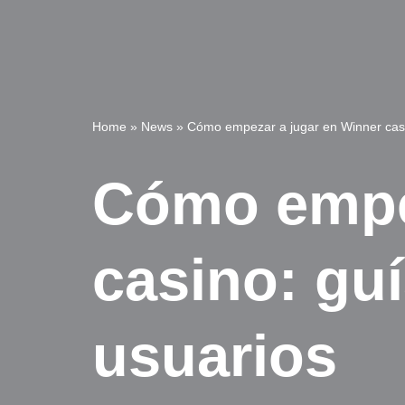
Home
»
News
»
Cómo empezar a jugar en Winner casi
Cómo empez
casino: gu
usuarios