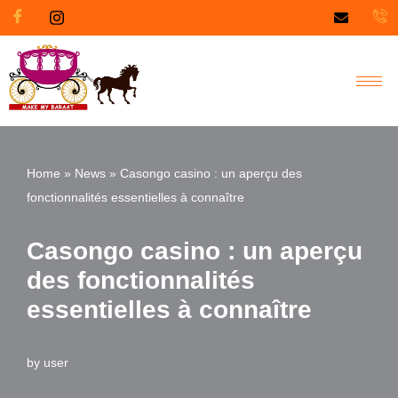
Skip
to
content
Home
»
News
»
Casongo casino : un aperçu des
fonctionnalités essentielles à connaître
Casongo casino : un aperçu
des fonctionnalités
essentielles à connaître
by
user