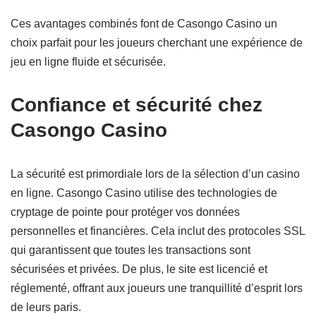
Ces avantages combinés font de Casongo Casino un
choix parfait pour les joueurs cherchant une expérience de
jeu en ligne fluide et sécurisée.
Confiance et sécurité chez
Casongo Casino
La sécurité est primordiale lors de la sélection d’un casino
en ligne. Casongo Casino utilise des technologies de
cryptage de pointe pour protéger vos données
personnelles et financières. Cela inclut des protocoles SSL
qui garantissent que toutes les transactions sont
sécurisées et privées. De plus, le site est licencié et
réglementé, offrant aux joueurs une tranquillité d’esprit lors
de leurs paris.