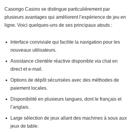
Casongo Casino se distingue particulièrement par
plusieurs avantages qui améliorent l’expérience de jeu en
ligne. Voici quelques-uns de ses principaux atouts :
Interface conviviale qui facilite la navigation pour les
nouveaux utilisateurs.
Assistance clientèle réactive disponible via chat en
direct et e-mail.
Options de dépôt sécurisées avec des méthodes de
paiement locales.
Disponibilité en plusieurs langues, dont le français et
l’anglais.
Large sélection de jeux allant des machines à sous aux
jeux de table.