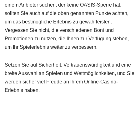
einem Anbieter suchen, der keine OASIS-Sperre hat,
sollten Sie auch auf die oben genannten Punkte achten,
um das bestmögliche Erlebnis zu gewährleisten.
Vergessen Sie nicht, die verschiedenen Boni und
Promotionen zu nutzen, die Ihnen zur Verfügung stehen,
um Ihr Spielerlebnis weiter zu verbessern.
Setzen Sie auf Sicherheit, Vertrauenswürdigkeit und eine
breite Auswahl an Spielen und Wettmöglichkeiten, und Sie
werden sicher viel Freude an Ihrem Online-Casino-
Erlebnis haben.