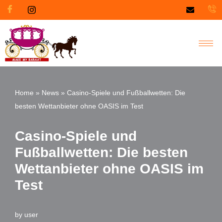
Skip
to
content
Home
»
News
»
Casino-Spiele und Fußballwetten: Die
besten Wettanbieter ohne OASIS im Test
Casino-Spiele und
Fußballwetten: Die besten
Wettanbieter ohne OASIS im
Test
by
user