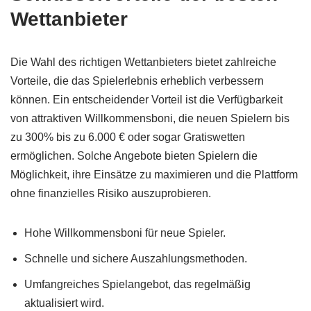
Wettanbieter
Die Wahl des richtigen Wettanbieters bietet zahlreiche
Vorteile, die das Spielerlebnis erheblich verbessern
können. Ein entscheidender Vorteil ist die Verfügbarkeit
von attraktiven Willkommensboni, die neuen Spielern bis
zu 300% bis zu 6.000 € oder sogar Gratiswetten
ermöglichen. Solche Angebote bieten Spielern die
Möglichkeit, ihre Einsätze zu maximieren und die Plattform
ohne finanzielles Risiko auszuprobieren.
Hohe Willkommensboni für neue Spieler.
Schnelle und sichere Auszahlungsmethoden.
Umfangreiches Spielangebot, das regelmäßig
aktualisiert wird.