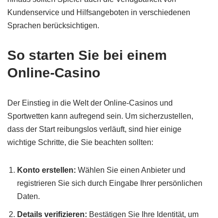
Kundenservice und Hilfsangeboten in verschiedenen
Sprachen berücksichtigen.
So starten Sie bei einem
Online-Casino
Der Einstieg in die Welt der Online-Casinos und
Sportwetten kann aufregend sein. Um sicherzustellen,
dass der Start reibungslos verläuft, sind hier einige
wichtige Schritte, die Sie beachten sollten:
Konto erstellen:
Wählen Sie einen Anbieter und
registrieren Sie sich durch Eingabe Ihrer persönlichen
Daten.
Details verifizieren:
Bestätigen Sie Ihre Identität, um